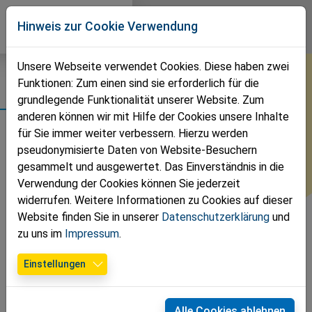
Direkt zur Hauptnavigation springen
Direkt zum Inhalt springen
Volkspartei
Hinweis zur Cookie Verwendung
Bezirk Wr. Neustadt
Unsere Webseite verwendet Cookies. Diese haben zwei
Funktionen: Zum einen sind sie erforderlich für die
Termine
grundlegende Funktionalität unserer Website. Zum
anderen können wir mit Hilfe der Cookies unsere Inhalte
für Sie immer weiter verbessern. Hierzu werden
Es gibt keine Veranstaltungen in der aktuellen Ansicht.
pseudonymisierte Daten von Website-Besuchern
gesammelt und ausgewertet. Das Einverständnis in die
Verwendung der Cookies können Sie jederzeit
widerrufen. Weitere Informationen zu Cookies auf dieser
Website finden Sie in unserer
Datenschutzerklärung
und
zu uns im
Impressum
.
Einstellungen
Alle Cookies ablehnen