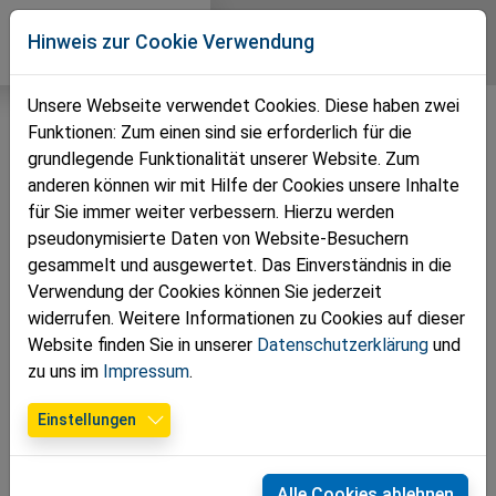
Direkt zur Hauptnavigation springen
Direkt zum Inhalt springen
Zur Unternavigation springen
Volkspartei
Hinweis zur Cookie Verwendung
Bezirk Wr. Neustadt
Unsere Webseite verwendet Cookies. Diese haben zwei
Funktionen: Zum einen sind sie erforderlich für die
grundlegende Funktionalität unserer Website. Zum
anderen können wir mit Hilfe der Cookies unsere Inhalte
für Sie immer weiter verbessern. Hierzu werden
pseudonymisierte Daten von Website-Besuchern
gesammelt und ausgewertet. Das Einverständnis in die
Verwendung der Cookies können Sie jederzeit
widerrufen. Weitere Informationen zu Cookies auf dieser
Website finden Sie in unserer
Datenschutzerklärung
und
zu uns im
Impressum
.
29.06.2026
Einstellungen
VP - Piestingtal-Gemeinden setzen
auf Zusammenarbeit über
Alle Cookies ablehnen